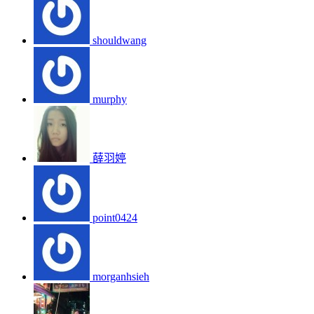
shouldwang
murphy
薛羽婷
point0424
morganhsieh