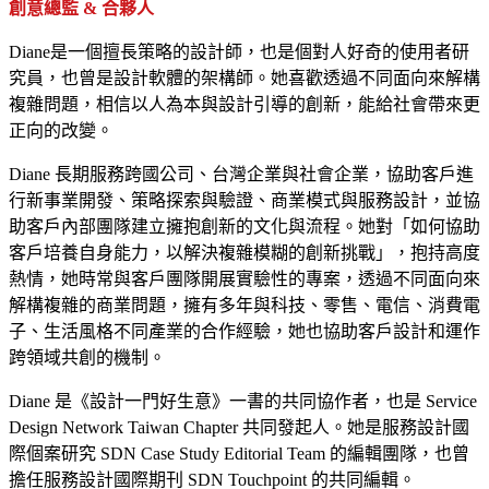
創意總監 & 合夥人
Diane
是一個擅長策略的設計師，也是個對人好奇的使用者研
究員，也曾是設計軟體的架構師。她喜歡透過不同面向來解構
複雜問題，相信以人為本與設計引導的創新，能給社會帶來更
正向的改變。
Diane
長期服務跨國公司、台灣企業與社會企業，協助客戶進
行新事業開發、策略探索與驗證、商業模式與服務設計，並協
助客戶內部團隊建立擁抱創新的文化與流程。她對「如何協助
客戶培養自身能力，以解決複雜模糊的創新挑戰」，抱持高度
熱情，
她時常與客戶團隊開展實驗性的專案，
透過不同面向來
解構複雜的商業問題，擁有多年與科技、零售、電信、消費電
子、生活風格不同產業的合作經驗，她也協助客戶設計和運作
跨領域共創的機制。
Diane
是
《
設計一門好生意
》
一書的共同協作者，也是
Service
Design Network Taiwan Chapter
共同發起人。她是服務設計國
際個案研究
SDN Case Study Editorial Team
的編輯團隊，也曾
擔任服務設計
國際
期刊
SDN
Touchpoint
的共同編輯。