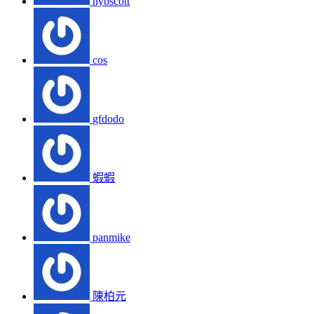
hybscott
cos
gfdodo
蝦蝦
panmike
陳柏元