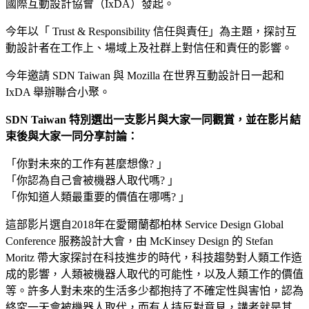
國際互動設計協會（IxDA）發起
。
今年以「
Trust & Responsibility
信任與責任
」為主題，探討互
動設計者在工作上、場域上及社群上對信任和責任的影響。
今年邀請 SDN
Taiwan
與 Mozilla
在世界互動設計日一起和
IxDA 舉辦聯合小聚。
SDN
Taiwan
特別選出一支影片與大家一同觀賞，並在影片結
束後與大家一同分享討論：
「你對未來的工作有甚麼想像
?
」
「你認為自己會被機器人取代嗎?
」
「你知道人類最重要的價值在哪嗎?
」
這部影片選自
2018
年在愛爾蘭都柏林
Service
Design
Global
Conference
服務設計大會，由
McKinsey
Design
的
Stefan
Moritz
帶大家探討在科技進步的時代，科技趨勢對人類工作造
成的影響，人類被機器人取代的可能性，以及人類工作的價值
等。許多人
對未來的生活多少都抱持了不確定性與害怕，認為
終究一天會被機器人取代，而有人持反對意見，講者就是其