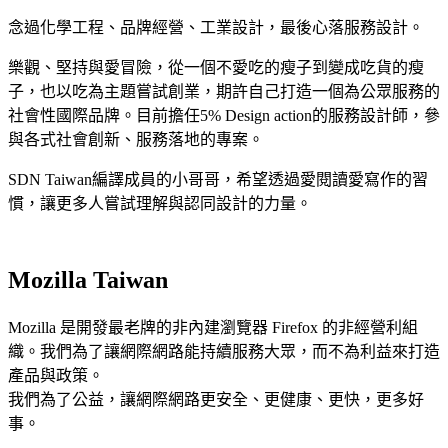
念過化學工程、品牌經營、工業設計，最後心落服務設計。
樂觀、堅持與愛冒險，從一個不愛吃的瘦子到變成吃貨的瘦
子，
也
以吃為主題
嘗試
創業，期許自己打造一個為公眾服務的
社會性國際品牌。
目前擔任
5% Design action
的服務設計師，
參
與各式社會創新
、服務落地的
專案
。
SDN
Taiwan
編譯成員的小哥哥，希望透過愛閱讀愛寫作的習
慣，讓更多人嘗試理解與認同設計的力量。
Mozilla Taiwan
Mozilla 是開發最老牌的非內建瀏覽器 Firefox 的非經營利組
織。我們為了讓網際網路能持續服務大眾，而不為利益來打造
產品與政策。
我們為了公益，讓網際網路更安全、更健康、更快，更多好
事。