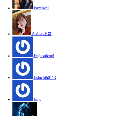
hazelwei
Sedna 小夏
bigheadcool
hsinchih0113
hmc