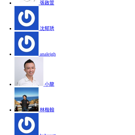
張啟萱
沈郁琇
analeigh
小龍
林楷翰