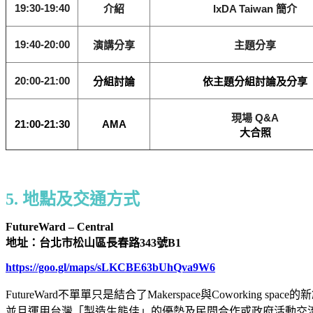
19:30-19:40
介紹
IxDA Taiwan 簡介
19:40-20:00
演講
分享
主題分享
20:00-21:00
分組討論
依主題分組討論及分享
現場 Q&A
21:00-21:30
AMA
大合照
5. 地點及交通方式
FutureWard – Central
地址：台北市松山區長春路343號B1
https://goo.gl/maps/sLKCBE63bUhQva9W6
FutureWard不單單只是結合了Makerspace與Cowork
並且運用台灣「製造生態佳」的優勢及民間合作或政府活動交