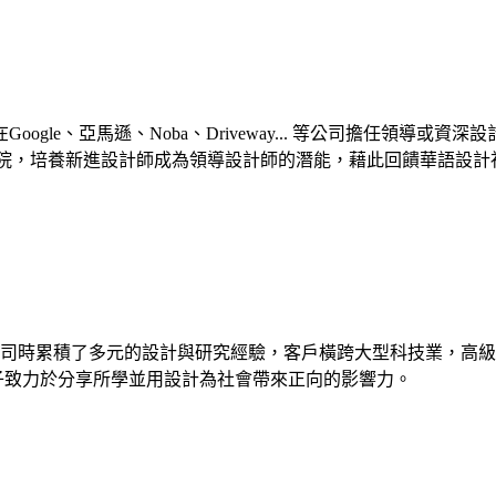
gle、亞馬遜、Noba、Driveway... 等公司擔任領導
及Unblock學院，培養新進設計師成為領導設計師的潛能，藉此回饋華
公司時累積了多元的設計與研究經驗，客戶橫跨大型科技業，高
，郭子致力於分享所學並用設計為社會帶來正向的影響力。