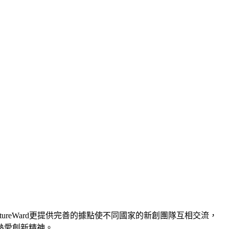
脈。FutureWard更提供完善的據點使不同國家的新創團隊互相交流，
熱愛創新精神。