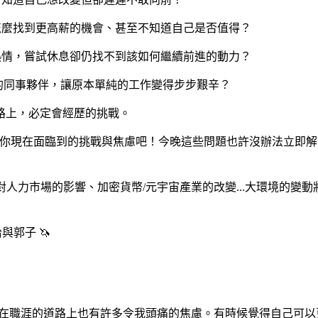
道怎麼找到更高薪的機會、甚至不知道自己是否值得？
的熱情，嘗試休息卻仍找不到該如何繼續前進的動力？
相處的同事夥伴，讓原本單純的工作變得步步艱辛？
路上，必定會經歷的挑戰。
起聊聊你現在面臨到的挑戰與焦慮吧！今晚這些問題也許沒辦法立
對人力市場的影響、加密貨幣/元宇宙產業的改變...大環境的變動
與郭子 🦄
一樣，在職涯的道路上也有許多令我頭痛的焦慮。有時候覺得自己