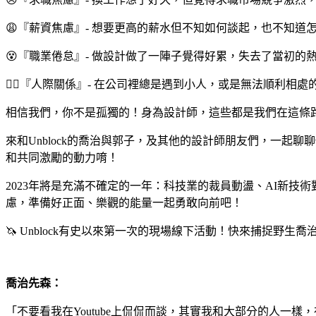
😩『薪資焦慮』- 想要更高的薪水但不知如何談起，也不知
😵『職業倦怠』- 做設計做了一陣子覺得好累，失去了當初
😵‍💫『人際關係』- 在公司裡總是遇到小人，或是無法順利
相信我們，你不是孤獨的！身為設計師，這些都是我們在這條
來和Unblock的喬治與郭子，及其他的設計師朋友們，一
和共同激勵的動力唷！
2023年將是充滿不確定的一年：科技業的裁員動盪、AI新技術
慮，準備好正面、樂觀的能量一起勇敢向前吧！
🦄 Unblock有史以來第一次的現場線下活動！快來捕捉野生喬治
喬治先森：
「不要看我在Youtube上侃侃而談，其實我和大部分的人