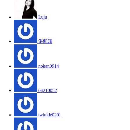
Luju
洪莉涵
nokan0914
04210052
twinkle0201