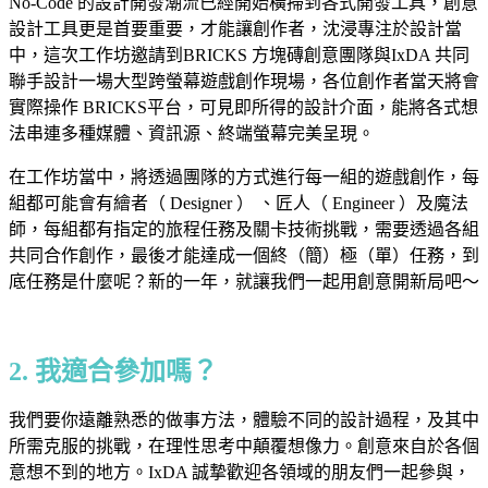
No-Code 的設計開發潮流已經開始橫掃到各式開發工具，創意
設計工具更是首要重要，才能讓創作者，沈浸專注於設計當
中，這次工作坊邀請到BRICKS 方塊磚創意團隊與IxDA 共同
聯手設計一場大型跨螢幕遊戲創作現場，各位創作者當天將會
實際操作 BRICKS平台，可見即所得的設計介面，能將各式想
法串連多種媒體、資訊源、終端螢幕完美呈現。
在工作坊當中，將透過團隊的方式進行每一組的遊戲創作，每
組都可能會有繪者（ Designer ） 、匠人（ Engineer ）及魔法
師，每組都有指定的旅程任務及關卡技術挑戰，需要透過各組
共同合作創作，最後才能達成一個終（簡）極（單）任務，到
底任務是什麼呢？新的一年，就讓我們一起用創意開新局吧～
2. 我適合參加嗎？
我們要你遠離熟悉的做事方法，體驗不同的設計過程，及其中
所需克服的挑戰，在理性思考中顛覆想像力。創意來自於各個
意想不到的地方。IxDA 誠摯歡迎各領域的朋友們一起參與，