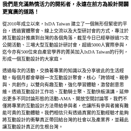
我們是充滿熱情活力的開拓者，永遠在前方為設計開闢
更寬廣的道路！
從2010年成立以來，IxDA Taiwan 建立了一個無形但緊密的平
台，透過實體聚會、線上交流以及大型研討會的方式，專注於
將互動設計推廣到台灣的各個角落，截至今日已經舉辦過75次
公開活動、三場大型互動設計研討會，超過5000人實際參與，
迄今亦有500位來自產官學界的菁英加入IxDA Taiwan的行列，
形成一個互動設計的大家庭。
透過每次的活動，交換著專業的知識以及分享彼此的生活經
驗。每個月都會舉辦一次互動設計聚會，核心「跨領域、親參
與、共創作」以雙向有趣互動，強化學習體驗，激發創意思
維。透過互動設計工作坊、互動騎士聚、互動快板演講，延伸
出更多不同討論形態的活動-AMA、開放空間討論等，我們不
僅將專業的互動設計方法帶給參與者，也讓所有參與者擁有難
能可貴的互動體驗。我們相信只有透過真實的互動經驗才能夠
將互動設計的衝擊真正帶回給台灣的社會以及產業界，並藉此
讓互動設計真正的生根台灣。