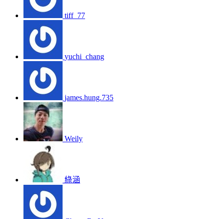
tiff_77
yuchi_chang
james.hung.735
Weily
綠涵