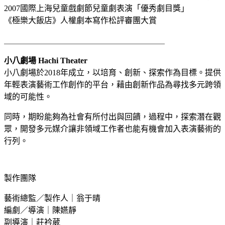
2007國際上海兒童戲劇節兒童劇表演「優秀劇目獎」
《極樂大飯店》人權劇本寫作松評審團大賞
＿＿＿＿＿＿＿＿＿＿＿＿＿＿＿＿＿＿＿＿
小八劇場 Hachi Theater
小八劇場於2018年成立，以培育、創新、探索作為目標。提供
年輕表演藝術工作創作的平台，藉由創新作品為尋找多元跨領
域的可能性。
同時，期盼能夠為社會有所付出與回饋，過程中，探索潛在觀
眾，開發多元媒介讓非領域工作者也能有機會加入表演藝術的
行列。
製作團隊
藝術總監／製作人｜翁于晴
編劇／導演｜陳嬿靜
副導演｜莊衿葳