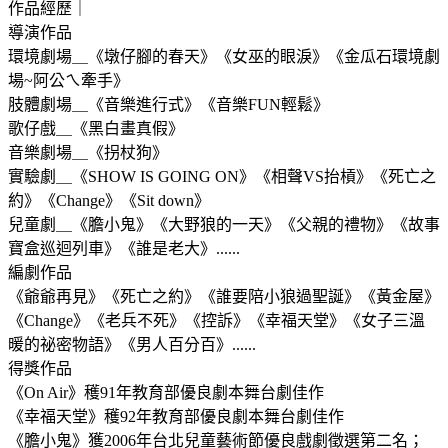
作品經歷｜
導演作品
環境劇場＿《墩仔腳的春天》《女巫的眼淚》《金瓜石環境劇
場~阿公ㄟ牽手》
肢體劇場＿《音樂進行式》《音樂FUN輕鬆》
歌仔戲＿《黑白畫真假》
音樂劇場＿《拐杖狗》
實驗劇＿《SHOW IS GOING ON》《相聲VS抬槓》《死亡之
約》《Change》《Sit down》
兒童劇＿《膽小鬼》《大野狼的一天》《父親的禮物》《故事
寶盒巡迴列車》《誰是老大》......
編劇作品
《爺爺再見》《死亡之約》《誰要陪小狼過聖誕》《黃金屋》
《Change》《老兵不死》《控訴》《幸福天堂》《女子三溫
暖的祕密物語》《男人百分百》......
得獎作品
《On Air》穫91年教育部優良劇本舞台劇佳作
《幸福天堂》穫92年教育部優良劇本舞台劇佳作
《膽小鬼》獲2006年台北兒童藝術節優良戲劇徵選第二名；