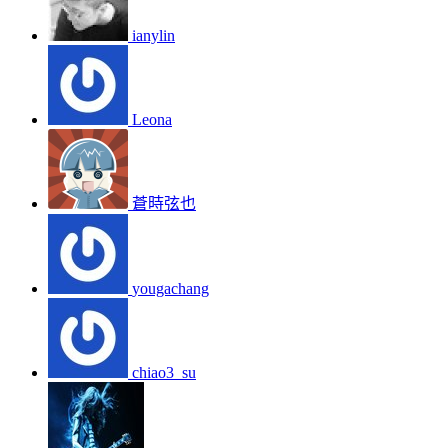
ianylin
Leona
蒼時弦也
yougachang
chiao3_su