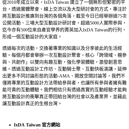
從2010年成立以來，IxDA Taiwan 建立了一個無形但緊密的平
台，透過實體聚會、線上交流以及大型研討會的方式，專注於
將互動設計推廣到台灣的各個角落，截至今日已經舉辦過75次
公開活動、三場大型互動設計研討會，超過5000人實際參與，
迄今亦有500位來自產官學界的菁英加入IxDA Taiwan的行列，
形成一個互動設計的大家庭。
透過每次的活動，交換著專業的知識以及分享彼此的生活經
驗。每個月都會舉辦一次互動設計聚會，核心「跨領域、親參
與、共創作」以雙向有趣互動，強化學習體驗，激發創意思
維。透過互動設計工作坊、互動騎士聚、互動快板演講，延伸
出更多不同討論形態的活動-AMA、開放空間討論等，我們不
僅將專業的互動設計方法帶給參與者，也讓所有參與者擁有難
能可貴的互動體驗。我們相信只有透過真實的互動經驗才能夠
將互動設計的衝擊真正帶回給台灣的社會以及產業界，並藉此
讓互動設計真正的生根台灣。
IxDA Taiwan 官方網站