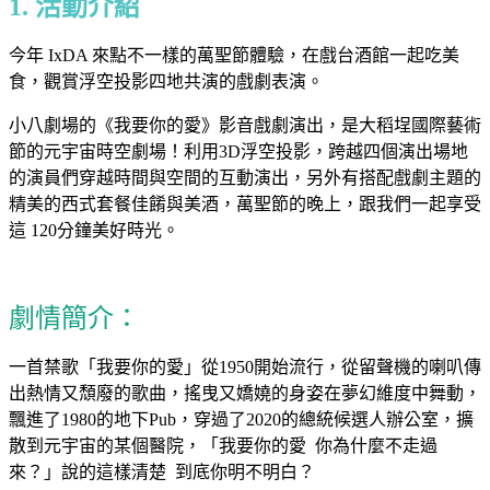
1. 活動介紹
今年 IxDA 來點不一樣的萬聖節體驗，在戲台酒館一起吃美
食，觀賞浮空投影四地共演的戲劇表演。
小八劇場的《我要你的愛》影音戲劇演出，是大稻埕國際藝術
節的元宇宙時空劇場！
利用3D浮空投影，跨越四個演出場地
的演員們穿越時間與空間的互動演出，另外有搭配戲劇主題的
精美的西式套餐佳餚與美酒，萬聖節的晚上，跟我們一起享受
這 120分鐘美好時光。
劇情簡介：
一首禁歌「我要你的愛」從1950開始流行，從留聲機的喇叭傳
出熱情又頹廢的歌曲，搖曳又嬌嬈的身姿在夢幻維度中舞動，
飄進了1980的地下Pub，穿過了2020的總統候選人辦公室，擴
散到元宇宙的某個醫院，「我要你的愛 你為什麼不走過
來？」說的這樣清楚 到底你明不明白？