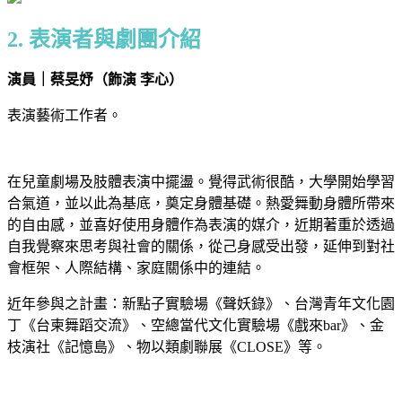
2. 表演者與劇團介紹
演員｜蔡旻妤（飾演 李心）
表演藝術工作者。
在兒童劇場及肢體表演中擺盪。覺得武術很酷，大學開始學習
合氣道，並以此為基底，奠定身體基礎。熱愛舞動身體所帶來
的自由感，並喜好使用身體作為表演的媒介，近期著重於透過
自我覺察來思考與社會的關係，從己身感受出發，延伸到對社
會框架、人際結構、家庭關係中的連結。
近年參與之計畫：新點子實驗場《聲妖錄》、台灣青年文化園
丁《台柬舞蹈交流》、空總當代文化實驗場《戲來bar》、金
枝演社《記憶島》、物以類劇聯展《CLOSE》等。