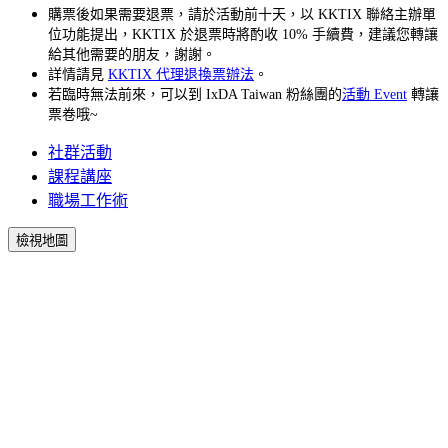
購票後如果需要退票，請於活動前十天，以 KKTIX 聯絡主辦單
位功能提出，KKTIX 於退票時將酌收 10% 手續費，建議您轉讓
給其他需要的朋友，謝謝。
詳情請見
KKTIX 代理退換票辦法
。
若臨時無法前來，可以到 IxDA Taiwan 粉絲團的
活動 Event
轉讓
票卷哦~
社群活動
課程講座
職場工作術
檢視地圖