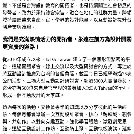
織。不僅是台灣設計教育的開拓者，也是持續關注社會發展的
發聲者，致力於秉持總會宗旨，融合在地化的社群力量，跨領
域持續匯整來自產、官、學界的設計能量，以互動設計提升台
灣產業與體驗。
我們是充滿熱情活力的開拓者，永遠在前方為設計開闢
更寬廣的道路！
從2010年成立以來，IxDA Taiwan 建立了一個無形但緊密的平
台，透過實體聚會、線上交流以及大型研討會的方式，專注於
將互動設計推廣到台灣的各個角落，截至今日已經舉辦過75次
公開活動、三場大型互動設計研討會，超過5000人實際參與，
迄今亦有500位來自產官學界的菁英加入IxDA Taiwan的行列，
形成一個互動設計的大家庭。
透過每次的活動，交換著專業的知識以及分享彼此的生活經
驗。每個月都會舉辦一次互動設計聚會，核心「跨領域、親參
與、共創作」以雙向有趣互動，強化學習體驗，激發創意思
維。透過互動設計工作坊、互動騎士聚、互動快板演講，延伸