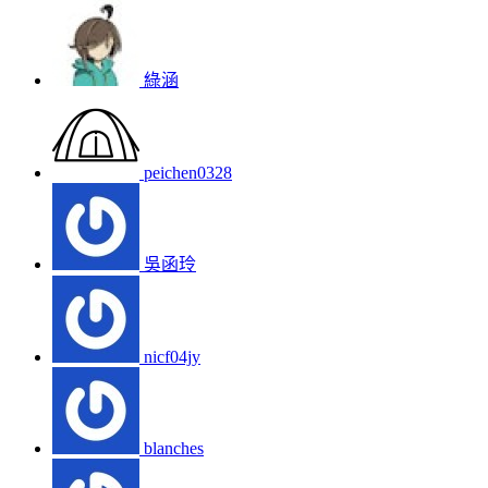
綠涵
peichen0328
吳函玲
nicf04jy
blanches