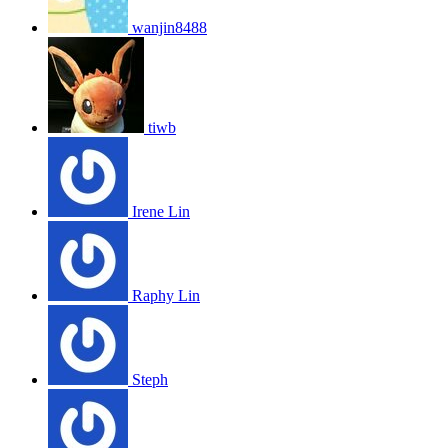
wanjin8488
tiwb
Irene Lin
Raphy Lin
Steph