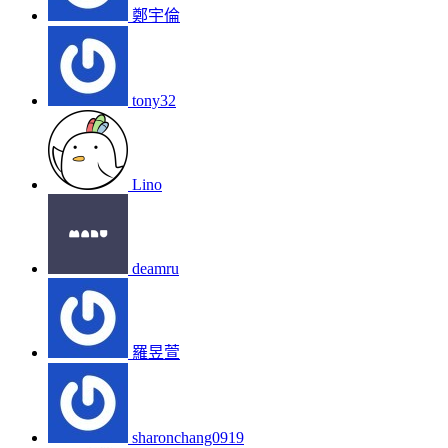
鄭宇倫
tony32
Lino
deamru
羅昱萱
sharonchang0919