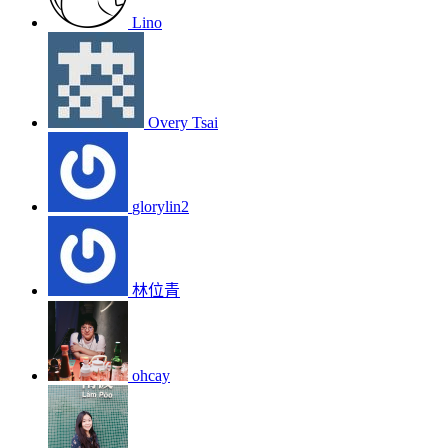
Lino
Overy Tsai
glorylin2
林位青
ohcay