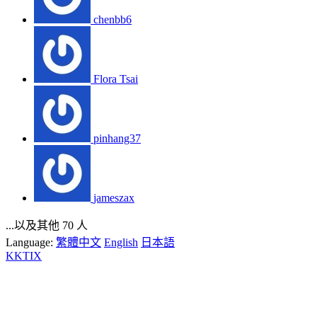
chenbb6
Flora Tsai
pinhang37
jameszax
...以及其他 70 人
Language:
繁體中文
English
日本語
KKTIX