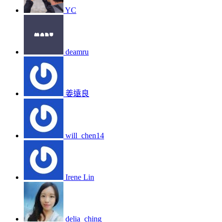
YC
deamru
姜遠良
will_chen14
Irene Lin
delia_ching