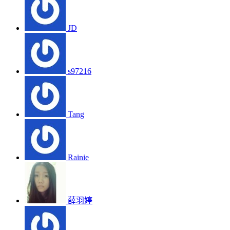
JD
s97216
Tang
Rainie
薛羽婷