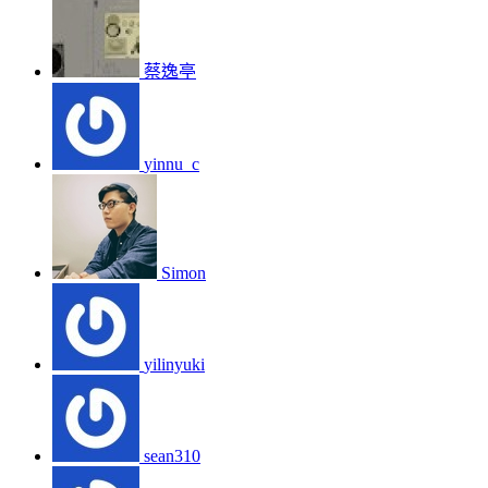
蔡逸亭
yinnu_c
Simon
yilinyuki
sean310