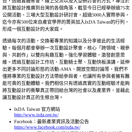
台，透過實體聚會、線上交流以及大型研討會的方式，專注於
將互動設計推廣到台灣的各個角落，截至今日已經舉辦過75次
公開活動、三場大型互動設計研討會，超過5000人實際參與，
迄今亦有500位來自產官學界的菁英加入IxDA Taiwan的行列，
形成一個互動設計的大家庭。
透過每次的活動，交換著專業的知識以及分享彼此的生活經
驗。每個月都會舉辦一次互動設計聚會，核心「跨領域、親參
與、共創作」以雙向有趣互動，強化學習體驗，激發創意思
維。透過互動設計工作坊、互動騎士聚、互動快板演講，延伸
出更多不同討論形態的活動-AMA、開放空間討論等，我們不
僅將專業的互動設計方法帶給參與者，也讓所有參與者擁有難
能可貴的互動體驗。我們相信只有透過真實的互動經驗才能夠
將互動設計的衝擊真正帶回給台灣的社會以及產業界，並藉此
讓互動設計真正的生根台灣。
IxDA Taiwan 官方網站
http://www.ixda.org.tw/
Facebook：最新產業資訊及活動公告
https://www.facebook.com/ixda.tw/