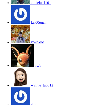
annielu_1101
kai00guan
yokokuo
tiwb
winnie_tu0312
小lu