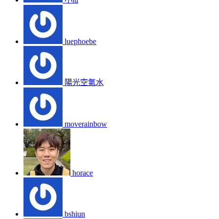
luephoebe
陽光空氣水
moverainbow
horace
bshiun