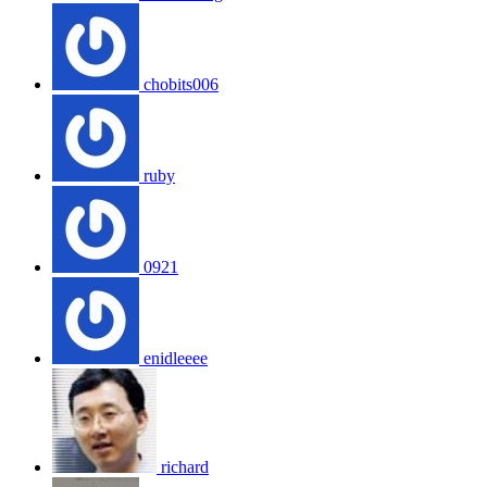
chobits006
ruby
0921
enidleeee
richard