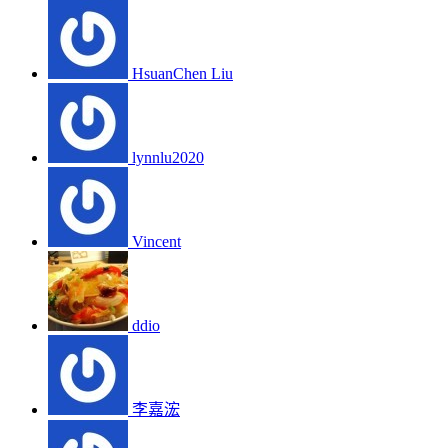
HsuanChen Liu
lynnlu2020
Vincent
ddio
李嘉浤