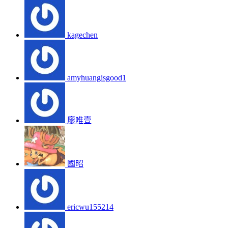
kagechen
amyhuangisgood1
廖唯壹
國昭
ericwu155214