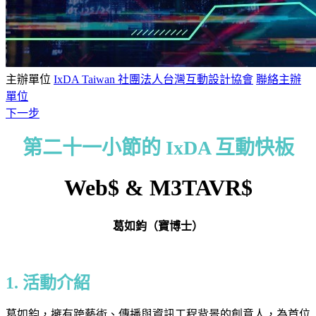
主辦單位
IxDA Taiwan 社團法人台灣互動設計協會
聯絡主辦
單位
下一步
第二十一小節的 IxDA 互動快板
Web$ & M3TAVR$
葛如鈞（寶博士）
1. 活動介紹
葛如鈞，擁有跨藝術、傳播與資訊工程背景的創意人，為首位