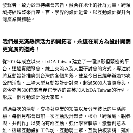
發聲者，致力於秉持總會宗旨，融合在地化的社群力量，跨領
域持續匯整來自產、官、學界的設計能量，以互動設計提升台
灣產業與體驗。
我們是充滿熱情活力的開拓者，永遠在前方為設計開闢
更寬廣的道路！
從2010年成立以來，IxDA Taiwan 建立了一個無形但緊密的平
台，透過實體聚會、線上交流以及大型研討會的方式，專注於
將互動設計推廣到台灣的各個角落，截至今日已經舉辦過75次
公開活動、三場大型互動設計研討會，超過5000人實際參與，
迄今亦有500位來自產官學界的菁英加入IxDA Taiwan的行列，
形成一個互動設計的大家庭。
透過每次的活動，交換著專業的知識以及分享彼此的生活經
驗。每個月都會舉辦一次互動設計聚會，核心「跨領域、親參
與、共創作」以雙向有趣互動，強化學習體驗，激發創意思
維。透過互動設計工作坊、互動騎士聚、互動快板演講，延伸