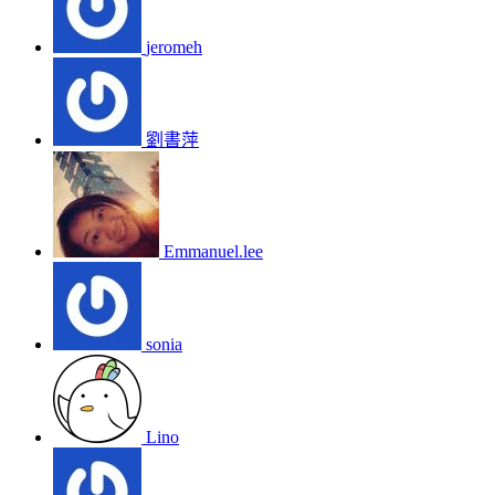
jeromeh
劉書萍
Emmanuel.lee
sonia
Lino