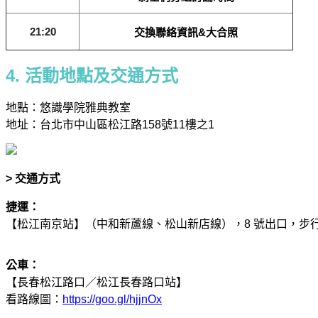
21:20
交換聯絡資訊&大合照
4. 活動地點及交通方式
地點：悠識學院雅典教室
地址：台北市中山區松江路158號11樓之1
> 交通
方式
捷運：
【松江南京站】（中和新蘆線、松山新店線），8 號出口，步行約 3
公車：
【長春松江路口／松江長春路口站】
看路線圖：
https://goo.gl/hjjnOx