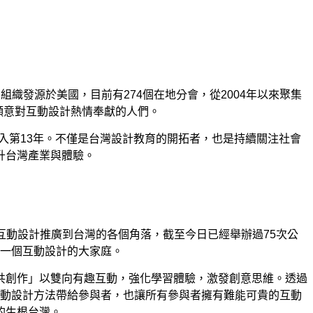
的專業設計社群，組織發源於美國，目前有274個在地分會，從2004年以來聚集
有願意對互動設計熱情奉獻的人們。
深耕邁入第13年。不僅是台灣設計教育的開拓者，也是持續關注社會
升台灣產業與體驗。
於將互動設計推廣到台灣的各個角落，截至今日已經舉辦過75次公
形成一個互動設計的大家庭。
共創作」以雙向有趣互動，強化學習體驗，激發創意思維。透過
互動設計方法帶給參與者，也讓所有參與者擁有難能可貴的互動
的生根台灣。