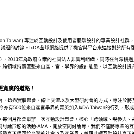
gn Association Taiwan) 專注於互動設計及使用者體驗設計
專業議題的討論。IxDA全球網絡提供了機會與平台來連接對於所
10年成立，2013年為政府立案的社團法人非營利組織，同時在台
，跨領域持續匯整來自產、官、學界的設計能量，以互動設計提
更寬廣的道路！
但緊密的平台，透過實體聚會、線上交流以及大型研討會的方式，專注
有500位來自產官學界的菁英加入IxDA Taiwan的行列，
。每個月都會舉辦一次互動設計聚會，核心「跨領域、親參與、
討論形態的活動-AMA、開放空間討論等，我們不僅將專業的
衝擊真正帶回給台灣的社會以及產業界，並藉此讓互動設計真正