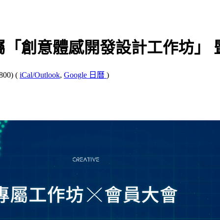
 會員專屬「創意體感開發設計工作坊」
800)
(
iCal/Outlook
,
Google 日曆
)