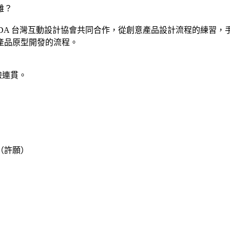
離？
與 IxDA 台灣互動設計協會共同合作，從創意​產品設計流程的練習
產品原型開發的流程。
驗連貫。
（許願）